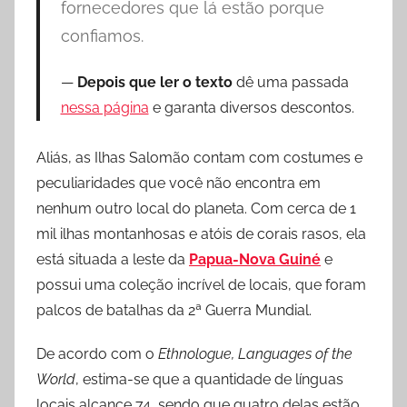
fornecedores que lá estão porque
a
confiamos.
Depois que ler o texto
dê uma passada
nessa página
e garanta diversos descontos.
Aliás, as Ilhas Salomão contam com costumes e
peculiaridades que você não encontra em
nenhum outro local do planeta. Com cerca de 1
mil ilhas montanhosas e atóis de corais rasos, ela
está situada a leste da
Papua-Nova Guiné
e
possui uma coleção incrível de locais, que foram
palcos de batalhas da 2ª Guerra Mundial.
De acordo com o
Ethnologue, Languages of the
World
, estima-se que a quantidade de línguas
locais alcance 74, sendo que quatro delas estão