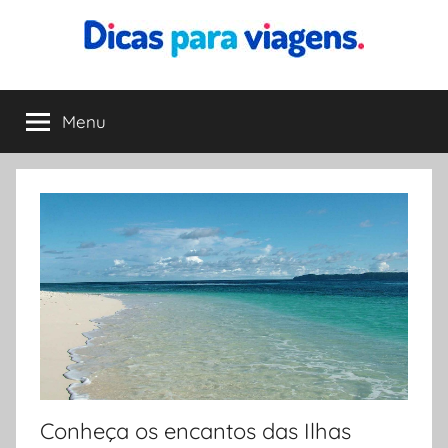
Pular
para
o
Dicas
Encontre
conteúdo
a
Menu
para
melhor
dica
para
Viagens
sua
viagem
Conheça os encantos das Ilhas