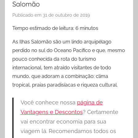
Salomão
Publicado em
31 de outubro de 2019
p
o
Tempo estimado de leitura:
6
minutos
r
A
As Ilhas Salomão são um lindo arquipélago
n
perdido no sul do Oceano Pacífico e que, mesmo
g
pouco conhecida da rota do turismo
é
internacional, tem atraído visitantes de todo
l
mundo, que adoram a combinação: clima
i
tropical, praias paradisíacas e riqueza cultural.
c
a
Você conhece nossa
página de
H
e
Vantagens e Descontos
? Certamente
l
vai encontrar economia para sua
e
viagem lá. Recomendamos todos os
n