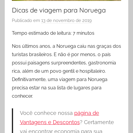
Dicas de viagem para Noruega
Publicado em
13 de novembro de 2019
p
o
Tempo estimado de leitura:
7
minutos
r
D
Nos últimos anos, a Noruega caiu nas graças dos
i
turistas brasileiros. E não é por menos, o país
c
possui paisagens surpreendentes, gastronomia
a
rica, além de um povo gentil e hospitaleiro.
s
Definitivamente, uma viagem para Noruega
p
precisa estar na sua lista de lugares para
a
conhecer.
r
a
Você conhece nossa
página de
V
i
Vantagens e Descontos
? Certamente
a
vai encontrar economia para sua