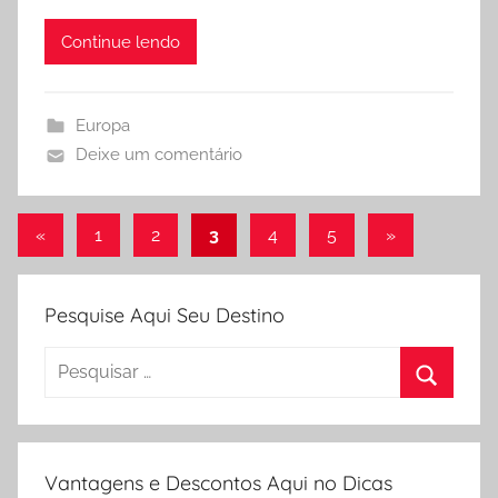
y
l
Continue lendo
a
F
i
Europa
d
Deixe um comentário
e
l
Navegação
Post
Post
«
1
2
3
4
5
»
e
anterior
seguinte
por
s
posts
Pesquise Aqui Seu Destino
Pesquisar
por:
Procura
Vantagens e Descontos Aqui no Dicas