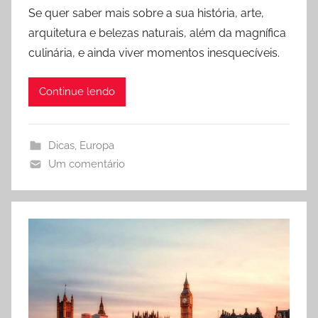
Se quer saber mais sobre a sua história, arte,
r
arquitetura e belezas naturais, além da magnífica
i
culinária, e ainda viver momentos inesquecíveis.
s
c
i
Continue lendo
l
a
Dicas
,
Europa
E
Um comentário
s
p
e
r
a
n
d
i
o