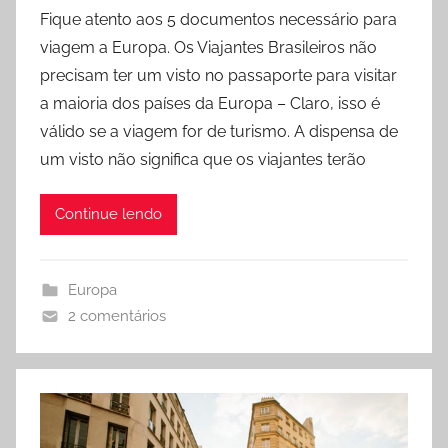
o
Fique atento aos 5 documentos necessário para
r
viagem a Europa. Os Viajantes Brasileiros não
D
precisam ter um visto no passaporte para visitar
i
a maioria dos países da Europa – Claro, isso é
c
válido se a viagem for de turismo. A dispensa de
a
um visto não significa que os viajantes terão
s
p
a
Continue lendo
r
a
V
Europa
i
2 comentários
a
g
e
n
s