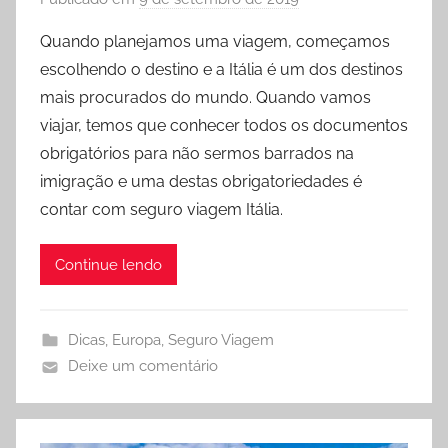
o
Quando planejamos uma viagem, começamos
r
escolhendo o destino e a Itália é um dos destinos
P
mais procurados do mundo. Quando vamos
r
viajar, temos que conhecer todos os documentos
i
obrigatórios para não sermos barrados na
s
imigração e uma destas obrigatoriedades é
c
i
contar com seguro viagem Itália.
l
a
Continue lendo
E
s
p
Dicas
,
Europa
,
Seguro Viagem
e
Deixe um comentário
r
a
n