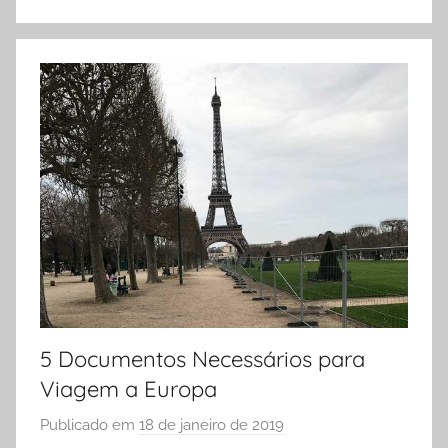
E
s
p
e
r
a
n
d
i
o
5 Documentos Necessários para
Viagem a Europa
Publicado em
18 de janeiro de 2019
p