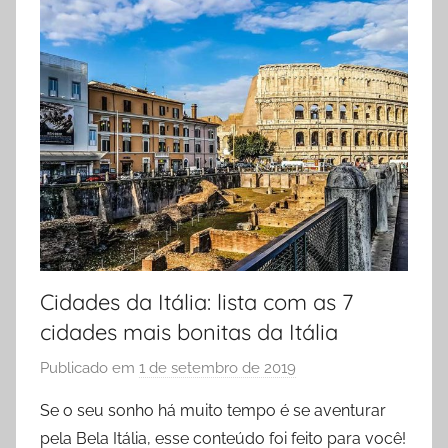
d
i
o
Cidades da Itália: lista com as 7
cidades mais bonitas da Itália
Publicado em
1 de setembro de 2019
p
o
Se o seu sonho há muito tempo é se aventurar
r
pela Bela Itália, esse conteúdo foi feito para você!
P