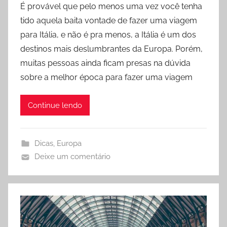
É provável que pelo menos uma vez você tenha
r
tido aquela baita vontade de fazer uma viagem
R
para Itália, e não é pra menos, a Itália é um dos
o
destinos mais deslumbrantes da Europa. Porém,
d
muitas pessoas ainda ficam presas na dúvida
r
sobre a melhor época para fazer uma viagem
i
g
o
Continue lendo
Dicas
,
Europa
Deixe um comentário