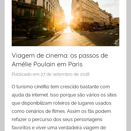
Viagem de cinema: os passos de
Amélie Poulain em Paris
Publicado em
27 de setembro de 2018
p
o
O turismo cinéfilo tem crescido bastante com
r
ajuda da internet. Isso porque são vários os sites
P
que disponibilizam roteiros de lugares usados
r
como cenários de filmes. Assim os fãs podem
i
refazer o percurso dos seus personagens
s
favoritos e viver uma verdadeira viagem de
c