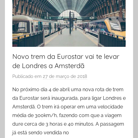
Novo trem da Eurostar vai te levar
de Londres a Amsterdã
Publicado em
27 de março de 2018
p
o
No próximo dia 4 de abril uma nova rota de trem
r
da Eurostar será inaugurada, para ligar Londres e
P
Amsterdã. O trem irá operar em uma velocidade
r
média de 300km/h, fazendo com que a viagem
i
dure cerca de 3 horas e 40 minutos. A passagem
s
já está sendo vendida no
c