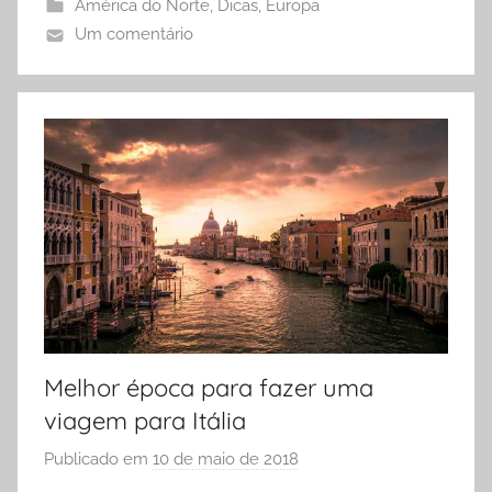
d
América do Norte
,
Dicas
,
Europa
e
Um comentário
l
e
s
Melhor época para fazer uma
viagem para Itália
Publicado em
10 de maio de 2018
p
o