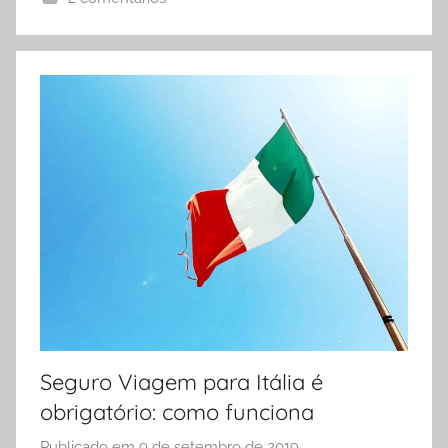
H
e
l
e
n
a
Seguro Viagem para Itália é
obrigatório: como funciona
Publicado em
9 de setembro de 2019
p