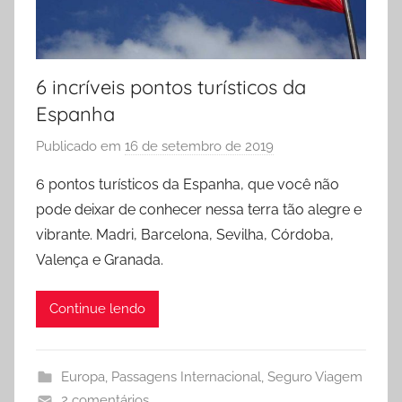
6 incríveis pontos turísticos da
Espanha
Publicado em
16 de setembro de 2019
p
o
6 pontos turísticos da Espanha, que você não
r
pode deixar de conhecer nessa terra tão alegre e
A
vibrante. Madri, Barcelona, Sevilha, Córdoba,
n
Valença e Granada.
g
é
Continue lendo
l
i
c
Europa
,
Passagens Internacional
,
Seguro Viagem
a
2 comentários