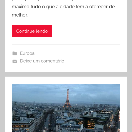
l
máximo tudo o que a cidade tem a oferecer de
a
melhor.
E
s
Continue lendo
p
e
r
Europa
a
Deixe um comentário
n
d
i
o