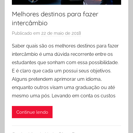
Melhores destinos para fazer
intercâmbio
Publicado em
22 de maio de 2018
p
o
Saber quais são os melhores destinos para fazer
r
intercâmbio é uma dúvida recorrente entre os
P
estudantes que sonham com essa possibilidade.
r
E é claro que cada um possui seus objetivos.
i
Alguns pretendem aprimorar um idioma,
s
enquanto outros visam uma graduação ou até
c
y
mesmo uma pós. Levando em conta os custos
l
a
Continue lendo
F
i