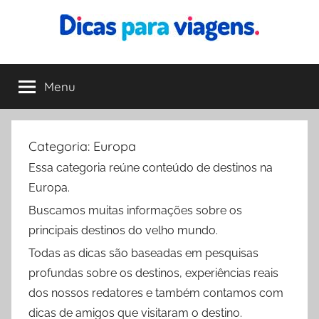
Pular
para
o
Dicas
Encontre
conteúdo
a
Menu
para
melhor
dica
para
Viagens
sua
Categoria:
Europa
viagem
Essa categoria reúne conteúdo de destinos na
Europa.
Buscamos muitas informações sobre os
principais destinos do velho mundo.
Todas as dicas são baseadas em pesquisas
profundas sobre os destinos, experiências reais
dos nossos redatores e também contamos com
dicas de amigos que visitaram o destino.