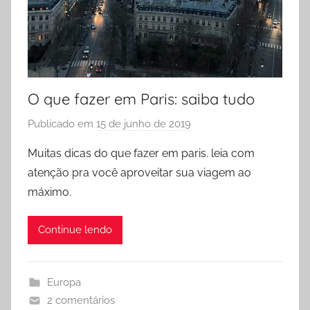
O que fazer em Paris: saiba tudo
Publicado em
15 de junho de 2019
p
o
Muitas dicas do que fazer em paris. leia com
r
atenção pra você aproveitar sua viagem ao
P
máximo.
r
i
Continue lendo
s
c
i
Europa
l
2 comentários
a