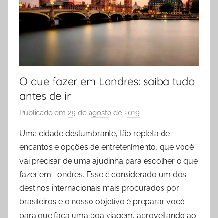
O que fazer em Londres: saiba tudo
antes de ir
Publicado em
29 de agosto de 2019
p
o
Uma cidade deslumbrante, tão repleta de
r
encantos e opções de entretenimento, que você
P
vai precisar de uma ajudinha para escolher o que
r
fazer em Londres. Esse é considerado um dos
i
destinos internacionais mais procurados por
s
brasileiros e o nosso objetivo é preparar você
c
i
para que faça uma boa viagem, aproveitando ao