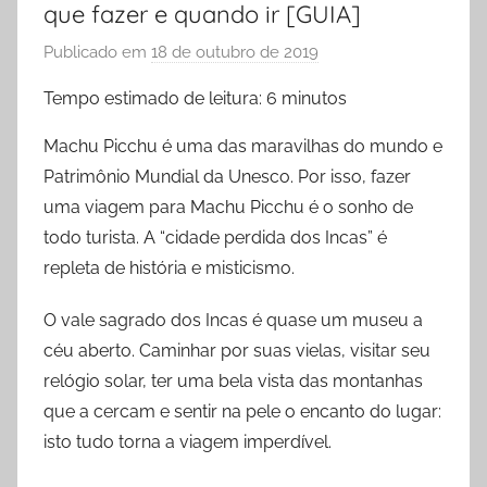
que fazer e quando ir [GUIA]
Publicado em
18 de outubro de 2019
p
o
Tempo estimado de leitura:
6
minutos
r
P
Machu Picchu é uma das maravilhas do mundo e
r
Patrimônio Mundial da Unesco. Por isso, fazer
i
uma viagem para Machu Picchu é o sonho de
s
todo turista. A “cidade perdida dos Incas” é
c
repleta de história e misticismo.
i
l
O vale sagrado dos Incas é quase um museu a
a
céu aberto. Caminhar por suas vielas, visitar seu
E
relógio solar, ter uma bela vista das montanhas
s
que a cercam e sentir na pele o encanto do lugar:
p
isto tudo torna a viagem imperdível.
e
r