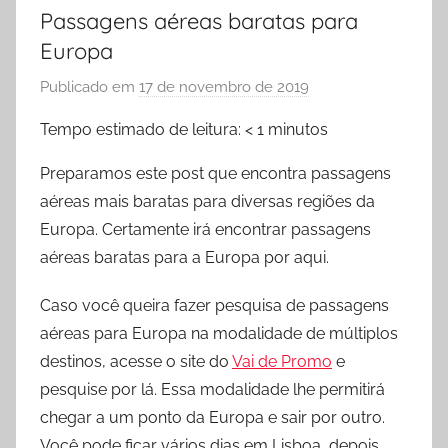
Passagens aéreas baratas para
Europa
Publicado em
17 de novembro de 2019
p
o
Tempo estimado de leitura:
< 1
minutos
r
D
Preparamos este post que encontra passagens
i
aéreas mais baratas para diversas regiões da
c
Europa. Certamente irá encontrar passagens
a
aéreas baratas para a Europa por aqui.
s
p
Caso você queira fazer pesquisa de passagens
a
aéreas para Europa na modalidade de múltiplos
r
destinos, acesse o site do
Vai de Promo
e
a
pesquise por lá. Essa modalidade lhe permitirá
V
chegar a um ponto da Europa e sair por outro.
i
Você pode ficar vários dias em Lisboa, depois