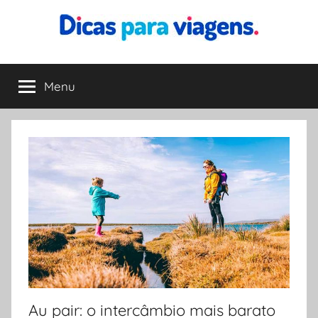
Pular
para
o
Dicas
Encontre
conteúdo
a
Menu
para
melhor
dica
para
Viagens
sua
viagem
Au pair: o intercâmbio mais barato