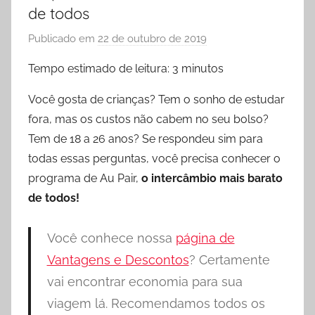
de todos
Publicado em
22 de outubro de 2019
p
o
Tempo estimado de leitura:
3
minutos
r
P
Você gosta de crianças? Tem o sonho de estudar
r
fora, mas os custos não cabem no seu bolso?
i
Tem de 18 a 26 anos? Se respondeu sim para
s
todas essas perguntas, você precisa conhecer o
c
programa de Au Pair,
o intercâmbio mais barato
y
de todos!
l
a
Você conhece nossa
página de
F
i
Vantagens e Descontos
? Certamente
d
vai encontrar economia para sua
e
viagem lá. Recomendamos todos os
l