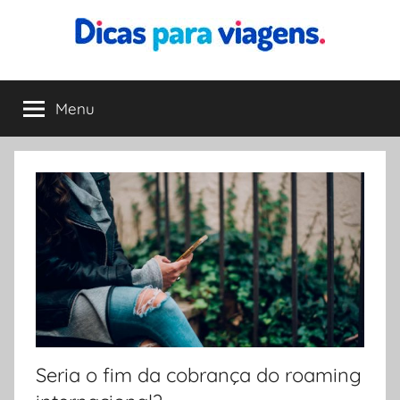
Pular
para
o
Dicas
Encontre
conteúdo
a
Menu
para
melhor
dica
para
Viagens
sua
viagem
Seria o fim da cobrança do roaming