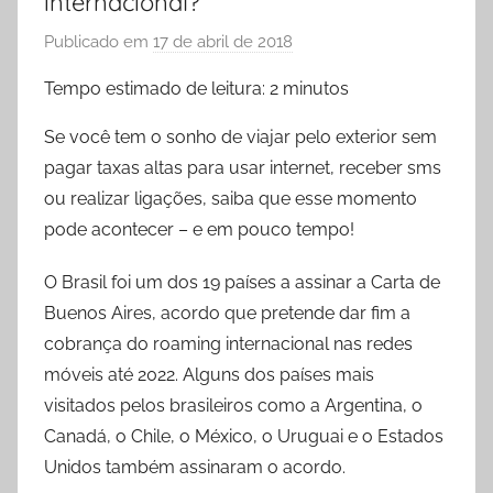
internacional?
Publicado em
17 de abril de 2018
p
o
Tempo estimado de leitura:
2
minutos
r
L
Se você tem o sonho de viajar pelo exterior sem
a
pagar taxas altas para usar internet, receber sms
r
ou realizar ligações, saiba que esse momento
y
pode acontecer – e em pouco tempo!
s
s
O Brasil foi um dos 19 países a assinar a Carta de
a
Buenos Aires, acordo que pretende dar fim a
X
cobrança do roaming internacional nas redes
a
móveis até 2022. Alguns dos países mais
v
visitados pelos brasileiros como a Argentina, o
i
Canadá, o Chile, o México, o Uruguai e o Estados
e
Unidos também assinaram o acordo.
r