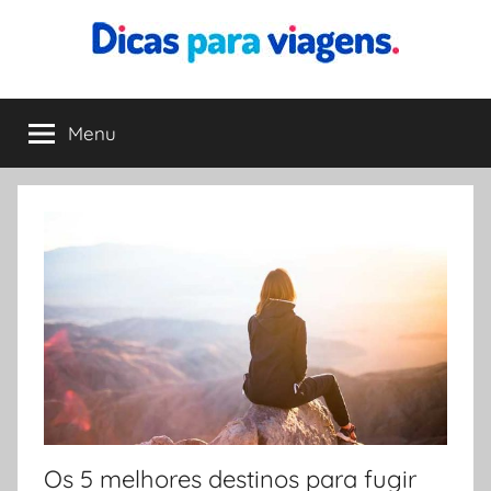
Pular
para
o
Dicas
Encontre
conteúdo
a
Menu
para
melhor
dica
para
Viagens
sua
viagem
Os 5 melhores destinos para fugir