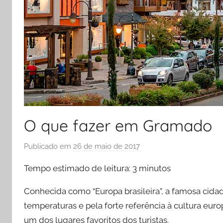
O que fazer em Gramado
Publicado em
26 de maio de 2017
p
o
Tempo estimado de leitura:
3
minutos
r
R
Conhecida como “Europa brasileira”, a famosa cida
o
temperaturas e pela forte referência à cultura eur
d
um dos lugares favoritos dos turistas.