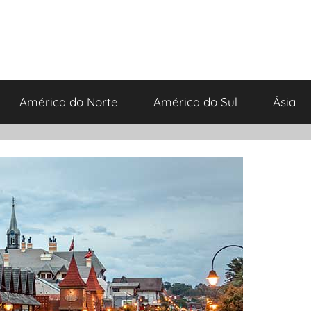
América do Norte
América do Sul
Ásia