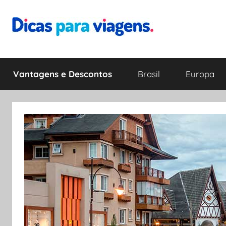
Pular
para
o
Dicas
Encontre
conteúdo
a
Vantagens e Descontos
Brasil
Europa
melhor
para
dica
para
Viagens
sua
viagem