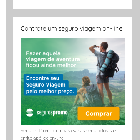
Contrate um seguro viagem on-line
Seguros Promo compara várias seguradoras e
emite apólice on-line.