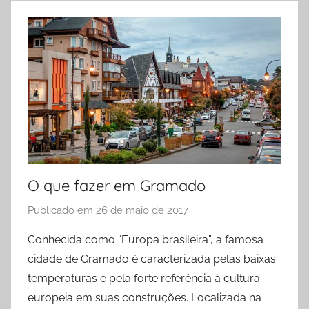
O que fazer em Gramado
Publicado em
26 de maio de 2017
p
o
Conhecida como “Europa brasileira”, a famosa
r
cidade de Gramado é caracterizada pelas baixas
R
temperaturas e pela forte referência à cultura
o
europeia em suas construções. Localizada na
d