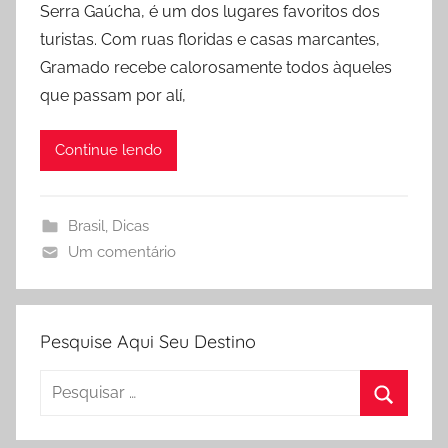
Serra Gaúcha, é um dos lugares favoritos dos
r
turistas. Com ruas floridas e casas marcantes,
i
g
Gramado recebe calorosamente todos àqueles
o
que passam por alí,
Continue lendo
Brasil
,
Dicas
Um comentário
Pesquise Aqui Seu Destino
Pesquisar
por:
Procura