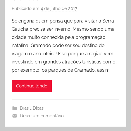
Publicado em
4 de julho de 2017
p
o
Se engana quem pensa que para visitar a Serra
r
Gaúcha precisa ser inverno. Mesmo sendo uma
R
cidade muito conhecida pela programação
o
natalina, Gramado pode ser seu destino de
d
viagem o ano inteiro! Isso porque a região vêm
r
investindo em grandes atrações turísticas como,
i
g
por exemplo, os parques de Gramado, assim
o
Continue lendo
Brasil
,
Dicas
Deixe um comentário