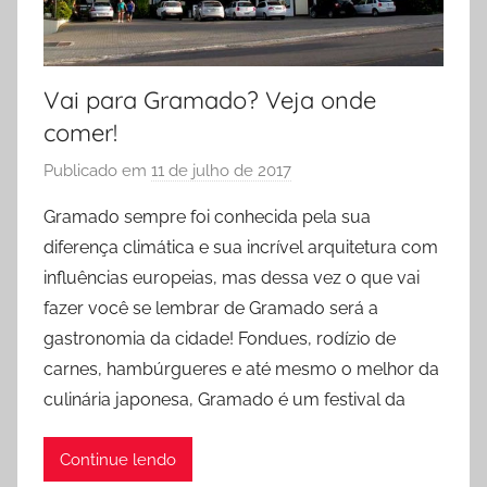
Vai para Gramado? Veja onde
comer!
Publicado em
11 de julho de 2017
p
o
Gramado sempre foi conhecida pela sua
r
diferença climática e sua incrível arquitetura com
R
influências europeias, mas dessa vez o que vai
o
fazer você se lembrar de Gramado será a
d
gastronomia da cidade! Fondues, rodízio de
r
carnes, hambúrgueres e até mesmo o melhor da
i
g
culinária japonesa, Gramado é um festival da
o
Continue lendo