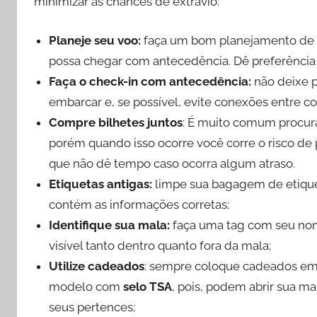
minimizar as chances de extravio:
Planeje seu voo:
faça um bom planejamento de s
possa chegar com antecedência. Dê preferência 
Faça o check-in com antecedência:
não deixe 
embarcar e, se possível, evite conexões entre c
Compre bilhetes juntos
: É muito comum procur
porém quando isso ocorre você corre o risco d
que não dê tempo caso ocorra algum atraso.
Etiquetas antigas:
limpe sua bagagem de etiquet
contém as informações corretas;
Identifique sua mala:
faça uma tag com seu nom
visível tanto dentro quanto fora da mala;
Utilize cadeados
: sempre coloque cadeados em 
modelo com
selo TSA
, pois, podem abrir sua m
seus pertences;