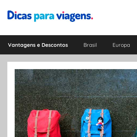
Pular
para
o
Dicas
Encontre
conteúdo
a
Vantagens e Descontos
Brasil
Europa
melhor
para
dica
para
Viagens
sua
viagem