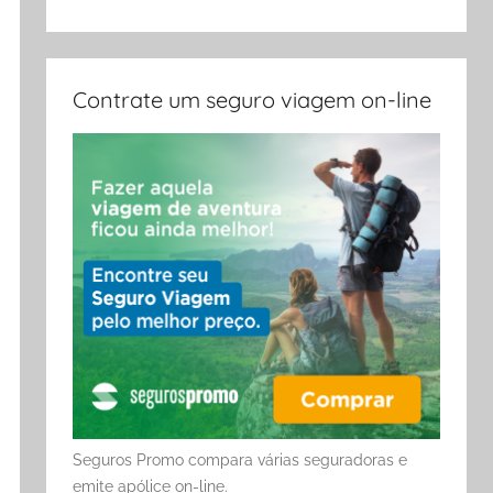
Contrate um seguro viagem on-line
Seguros Promo compara várias seguradoras e
emite apólice on-line.