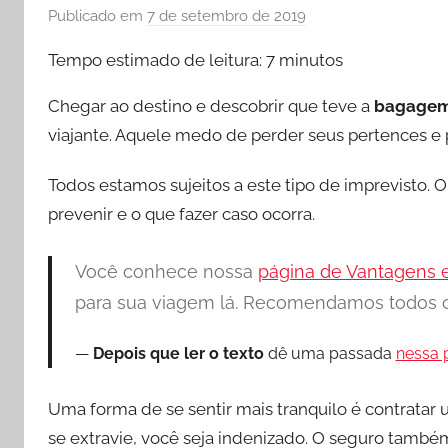
Publicado em
7 de setembro de 2019
p
o
Tempo estimado de leitura:
7
minutos
r
P
Chegar ao destino e descobrir que teve a
bagagem
r
viajante. Aquele medo de perder seus pertences e 
i
s
Todos estamos sujeitos a este tipo de imprevisto. 
c
prevenir e o que fazer caso ocorra.
i
l
Você conhece nossa
página de Vantagens 
a
para sua viagem lá. Recomendamos todos o
E
s
Depois que ler o texto
dê uma passada
nessa 
p
e
r
Uma forma de se sentir mais tranquilo é contratar
a
se extravie, você seja indenizado. O seguro també