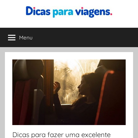
Pular
para
o
Dicas
Encontre
conteúdo
a
Menu
para
melhor
dica
para
Viagens
sua
viagem
Dicas para fazer uma excelente