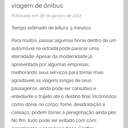
viagem de ônibus
Publicado em
28 de janeiro de 2017
p
o
Tempo estimado de leitura:
3
minutos
r
L
Para muitos, passar algumas horas dentro de um
a
automóvel na estrada pode parecer uma
r
eternidade. Apesar da modernidade já
y
apresentada por algumas empresas,
s
melhorando seus serviços para tornar mais
s
agradáveis as viagens longas de seus
a
passageiros, ainda pode ser cansativo e
X
entediante o trajeto até o destino final. Incômodos
a
como dores no corpo, fome, desidratação e
v
cansaço, podem tornar a peregrinação ainda pior.
i
e
No fim, tudo pode ser evitado com com
r