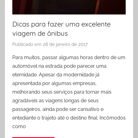
Dicas para fazer uma excelente
viagem de ônibus
Publicado em
28 de janeiro de 2017
p
o
Para muitos, passar algumas horas dentro de um
r
automóvel na estrada pode parecer uma
L
eternidade. Apesar da modernidade já
a
apresentada por algumas empresas,
r
melhorando seus serviços para tornar mais
y
agradáveis as viagens longas de seus
s
s
passageiros, ainda pode ser cansativo e
a
entediante o trajeto até o destino final. Incômodos
X
como
a