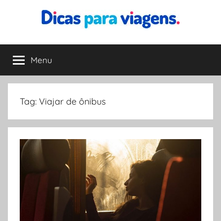
Pular
para
o
Dicas
Encontre
conteúdo
a
Menu
para
melhor
dica
para
Viagens
sua
Tag:
Viajar de ônibus
viagem