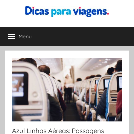
Pular
para
o
Dicas
Encontre
conteúdo
a
Menu
para
melhor
dica
para
Viagens
sua
viagem
Azul Linhas Aéreas: Passagens