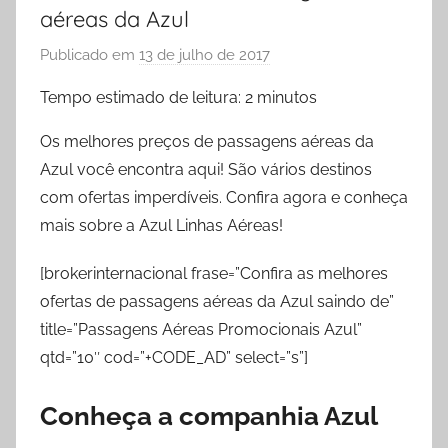
aéreas da Azul
Publicado em
13 de julho de 2017
p
o
Tempo estimado de leitura:
2
minutos
r
L
Os melhores preços de passagens aéreas da
a
Azul você encontra aqui! São vários destinos
r
com ofertas imperdíveis. Confira agora e conheça
y
mais sobre a Azul Linhas Aéreas!
s
s
[brokerinternacional frase=”Confira as melhores
a
ofertas de passagens aéreas da Azul saindo de”
X
title=”Passagens Aéreas Promocionais Azul”
a
qtd=”10″ cod=”+CODE_AD” select=”s”]
v
i
Conheça a companhia Azul
e
r