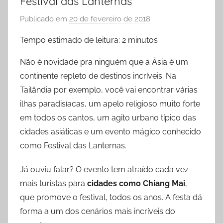
Festival das Lanternas
Publicado em
20 de fevereiro de 2018
p
o
Tempo estimado de leitura:
2
minutos
r
P
Não é novidade pra ninguém que a Ásia é um
r
continente repleto de destinos incríveis. Na
i
Tailândia por exemplo, você vai encontrar várias
s
ilhas paradisíacas, um apelo religioso muito forte
c
em todos os cantos, um agito urbano típico das
y
cidades asiáticas e um evento mágico conhecido
l
como Festival das Lanternas.
a
F
Já ouviu falar? O evento tem atraído cada vez
i
mais turistas para
cidades como Chiang Mai
,
d
que promove o festival, todos os anos. A festa dá
e
forma a um dos cenários mais incríveis do
l