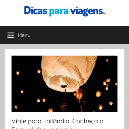
Pular
para
o
Dicas
Encontre
conteúdo
a
Menu
para
melhor
dica
para
Viagens
sua
viagem
Viaje para Tailândia: Conheça o