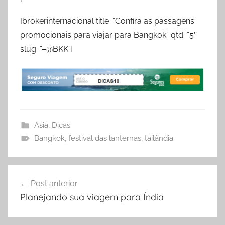
[brokerinternacional title=”Confira as passagens
promocionais para viajar para Bangkok” qtd=”5″
slug=”–@BKK”]
Ásia
,
Dicas
Bangkok
,
festival das lanternas
,
tailândia
Navegação
Post anterior
de
Planejando sua viagem para Índia
Post