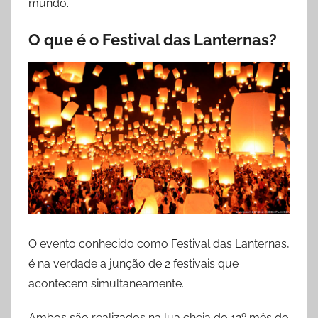
mundo.
e
s
O que é o Festival das Lanternas?
O evento conhecido como Festival das Lanternas,
é na verdade a junção de 2 festivais que
acontecem simultaneamente.
Ambos são realizados na lua cheia do 12º mês do