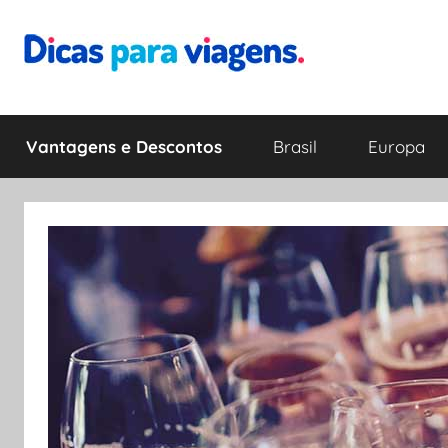
Pular
para
o
Dicas
Encontre
conteúdo
a
Vantagens e Descontos
Brasil
Europa
melhor
para
dica
para
Viagens
sua
viagem