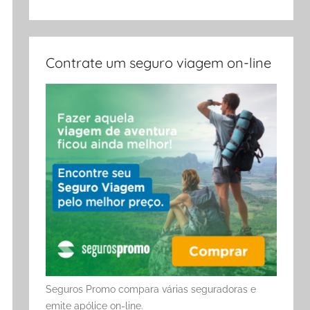
Contrate um seguro viagem on-line
Seguros Promo compara várias seguradoras e
emite apólice on-line.