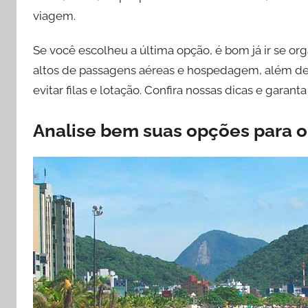
s
viagem.
c
y
Se você escolheu a última opção, é bom já ir se or
l
altos de passagens aéreas e hospedagem, além de
a
evitar filas e lotação. Confira nossas dicas e gara
F
i
d
Analise bem suas opções para 
e
l
e
s