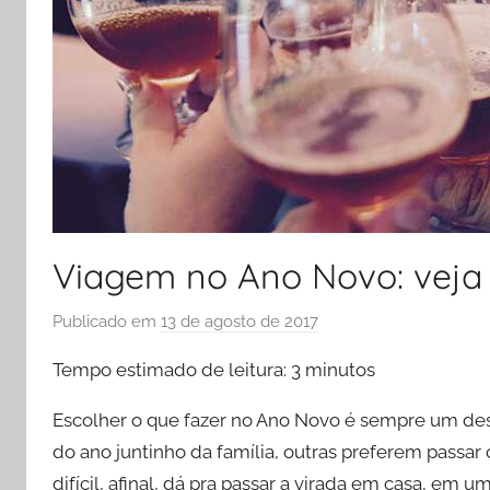
Viagem no Ano Novo: veja 
Publicado em
13 de agosto de 2017
p
o
Tempo estimado de leitura:
3
minutos
r
P
Escolher o que fazer no Ano Novo é sempre um des
r
do ano juntinho da família, outras preferem passar
i
difícil, afinal, dá pra passar a virada em casa, em 