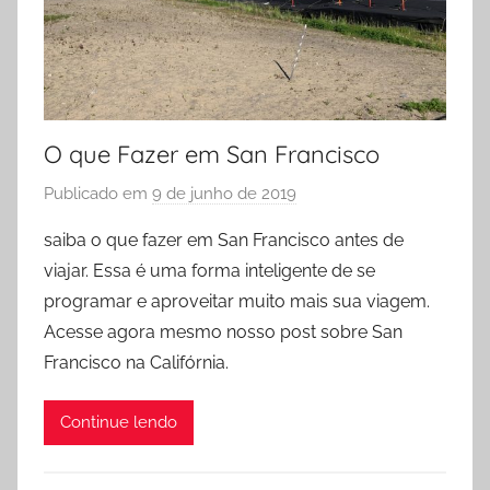
O que Fazer em San Francisco
Publicado em
9 de junho de 2019
p
o
saiba o que fazer em San Francisco antes de
r
viajar. Essa é uma forma inteligente de se
D
programar e aproveitar muito mais sua viagem.
i
Acesse agora mesmo nosso post sobre San
c
Francisco na Califórnia.
a
s
p
Continue lendo
a
r