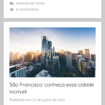
América do Norte
a
2 comentários
V
i
a
g
e
n
s
São Francisco: conheça essa cidade
incrível!
Publicado em
27 de junho de 2017
p