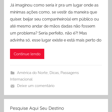
o
Já imaginou como seria ir pra um lugar onde as
r
mínimas ações como, se vestir da maneira que
R
quiser, beijar seu companheiro(a) em público ou
o
até mesmo andar de mãos dadas não fossem
d
um problema? Seria perfeito, não é?! Mas
r
advinha só, esse lugar existe e está mais perto do
i
g
o
Continue lendo
América do Norte
,
Dicas
,
Passagens
Internacional
Deixe um comentário
Pesquise Aqui Seu Destino