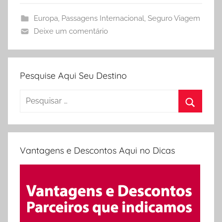
i
d
Europa
,
Passagens Internacional
,
Seguro Viagem
e
Deixe um comentário
l
e
s
Pesquise Aqui Seu Destino
Pesquisar
por:
Procura
Vantagens e Descontos Aqui no Dicas