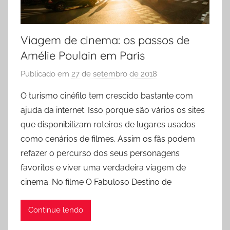
Viagem de cinema: os passos de
Amélie Poulain em Paris
Publicado em
27 de setembro de 2018
p
o
O turismo cinéfilo tem crescido bastante com
r
ajuda da internet. Isso porque são vários os sites
P
que disponibilizam roteiros de lugares usados
r
como cenários de filmes. Assim os fãs podem
i
refazer o percurso dos seus personagens
s
favoritos e viver uma verdadeira viagem de
c
y
cinema. No filme O Fabuloso Destino de
l
a
Continue lendo
F