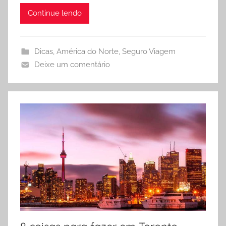
l
Continue lendo
a
E
s
Dicas
,
América do Norte
,
Seguro Viagem
p
Deixe um comentário
e
r
a
n
d
i
o