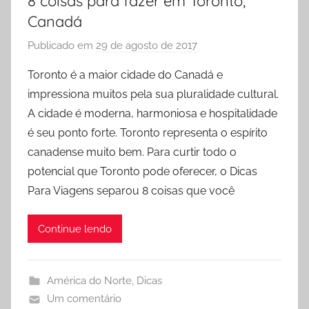
8 coisas para fazer em Toronto,
Canadá
Publicado em
29 de agosto de 2017
p
o
Toronto é a maior cidade do Canadá e
r
impressiona muitos pela sua pluralidade cultural.
R
A cidade é moderna, harmoniosa e hospitalidade
o
é seu ponto forte. Toronto representa o espírito
d
canadense muito bem. Para curtir todo o
r
potencial que Toronto pode oferecer, o Dicas
i
g
Para Viagens separou 8 coisas que você
o
Continue lendo
América do Norte
,
Dicas
Um comentário