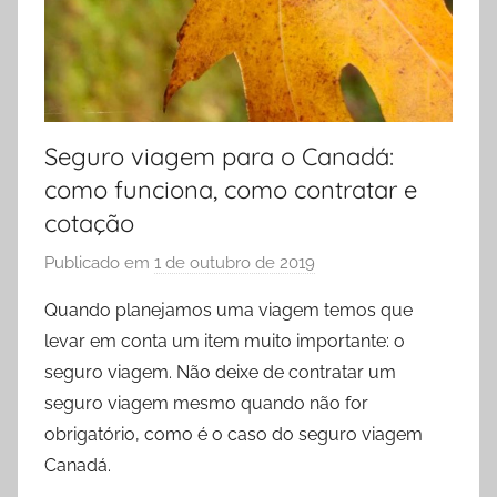
Seguro viagem para o Canadá:
como funciona, como contratar e
cotação
Publicado em
1 de outubro de 2019
p
o
Quando planejamos uma viagem temos que
r
levar em conta um item muito importante: o
P
seguro viagem. Não deixe de contratar um
r
seguro viagem mesmo quando não for
i
obrigatório, como é o caso do seguro viagem
s
Canadá.
c
i