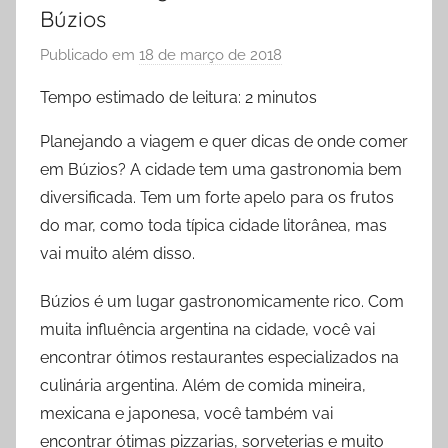
Búzios
Publicado em
18 de março de 2018
p
o
Tempo estimado de leitura:
2
minutos
r
P
Planejando a viagem e quer dicas de onde comer
r
em Búzios? A cidade tem uma gastronomia bem
i
diversificada. Tem um forte apelo para os frutos
s
do mar, como toda típica cidade litorânea, mas
c
vai muito além disso.
y
l
Búzios é um lugar gastronomicamente rico. Com
a
muita influência argentina na cidade, você vai
F
encontrar ótimos restaurantes especializados na
i
culinária argentina. Além de comida mineira,
d
mexicana e japonesa, você também vai
e
encontrar ótimas pizzarias, sorveterias e muito
l