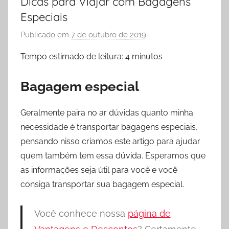
Dicas para Viajar com Bagagens
Especiais
Publicado em
7 de outubro de 2019
p
o
Tempo estimado de leitura:
4
minutos
r
P
Bagagem especial
r
i
Geralmente paira no ar dúvidas quanto minha
s
necessidade é transportar bagagens especiais,
c
pensando nisso criamos este artigo para ajudar
y
l
quem também tem essa dúvida. Esperamos que
a
as informações seja útil para você e você
F
consiga transportar sua bagagem especial.
i
d
Você conhece nossa
página de
e