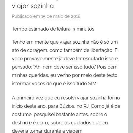
viajar sozinha
Publicado em
15 de maio de 2018
p
o
Tempo estimado de leitura:
3
minutos
r
P
Tenho em mente que viajar sozinha não é só um
r
ato de coragem, como também de libertação. E
i
você provavelmente já deve ter escutado isso e
s
pensado: “Ah, nem deve ser isso tudo.” Pois bem
c
minhas queridas, eu venho por meio deste texto
y
informar vocês de que é isso tudo SIM!
l
a
A primeira vez que eu resolvi viajar sozinha foi no
F
início deste ano, para Búzios, no RJ. Como já é de
i
costume, pesquisei bastante antes, sobre o
d
destino e é claro, sobre os cuidados que eu
e
deveria tomar durante a viagem.
l