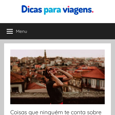
Pular
para
o
Dicas
Encontre
conteúdo
a
Menu
para
melhor
dica
para
Viagens
sua
viagem
Coisas que ninguém te conta sobre