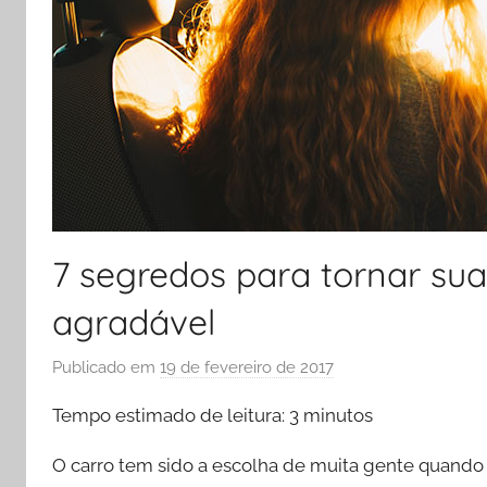
7 segredos para tornar su
agradável
Publicado em
19 de fevereiro de 2017
p
o
Tempo estimado de leitura:
3
minutos
r
L
O carro tem sido a escolha de muita gente quando se
a