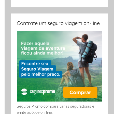
Contrate um seguro viagem on-line
Seguros Promo compara várias seguradoras e
emite apólice on-line.