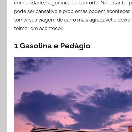
comodidade, segurança ou conforto. No entanto, pe
r
pode ser cansativo e problemas podem acontecer.
y
tornar sua viagem de carro mais agradável e deixá
s
teimar em acontecer.
s
a
1 Gasolina e Pedágio
X
a
v
i
e
r