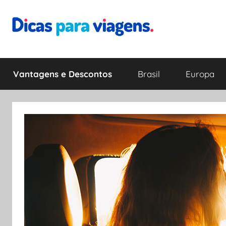
Pular
para
o
Dicas
Encontre
conteúdo
a
Vantagens e Descontos
Brasil
Europa
melhor
para
dica
para
Viagens
sua
viagem