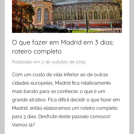
O que fazer em Madrid em 3 dias:
roteiro completo
Publicado em
2 de outubro de 2019
p
o
Com um custo de vida inferior ao de outras
r
cidades europeias, Madrid fica relativamente
P
mais barato para se conhecer, o que é um
r
grande atrativo. Fica difícil decidir o que fazer em
i
Madrid, então elaboramos um roteiro completo
s
para 3 dias. Desfrute deste passeio conosco!
c
i
Vamos lá?
l