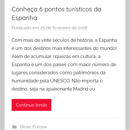
Conheça 6 pontos turísticos da
Espanha
Publicado em
25 de fevereiro de 2018
p
o
Com mais de vinte séculos de história, a Espanha
r
é um dos destinos mais interessantes do mundo!
R
Além de acumular riquezas em cultura, a
o
Espanha é um dos países com maior número de
d
lugares considerados como patrimônios da
r
humanidade pela UNESCO. Não importa o
i
g
destino, seja na apaixonante Madrid ou
o
Continue lendo
Dicas
,
Europa