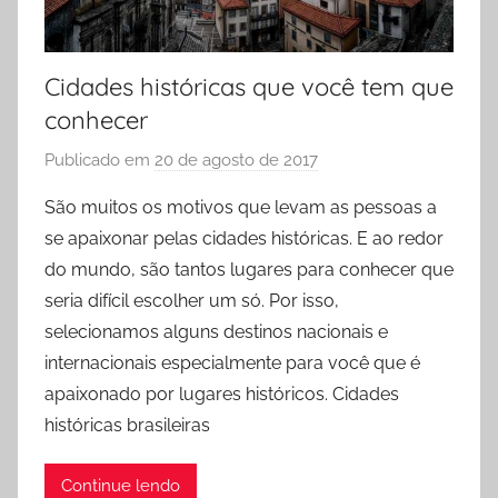
Cidades históricas que você tem que
conhecer
Publicado em
20 de agosto de 2017
p
o
São muitos os motivos que levam as pessoas a
r
se apaixonar pelas cidades históricas. E ao redor
P
do mundo, são tantos lugares para conhecer que
r
seria difícil escolher um só. Por isso,
i
selecionamos alguns destinos nacionais e
s
internacionais especialmente para você que é
c
y
apaixonado por lugares históricos. Cidades
l
históricas brasileiras
a
F
Continue lendo