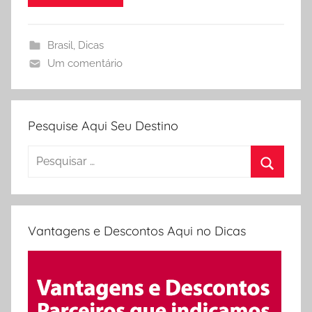
i
d
e
Brasil
,
Dicas
l
Um comentário
e
s
Pesquise Aqui Seu Destino
Pesquisar
por:
Procura
Vantagens e Descontos Aqui no Dicas