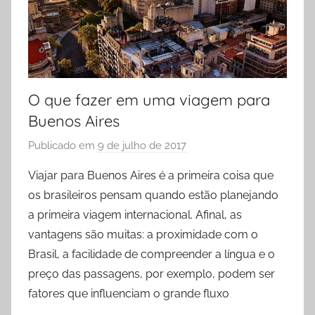
O que fazer em uma viagem para
Buenos Aires
Publicado em
9 de julho de 2017
p
o
Viajar para Buenos Aires é a primeira coisa que
r
os brasileiros pensam quando estão planejando
L
a primeira viagem internacional. Afinal, as
a
vantagens são muitas: a proximidade com o
r
Brasil, a facilidade de compreender a língua e o
y
preço das passagens, por exemplo, podem ser
s
s
fatores que influenciam o grande fluxo
a