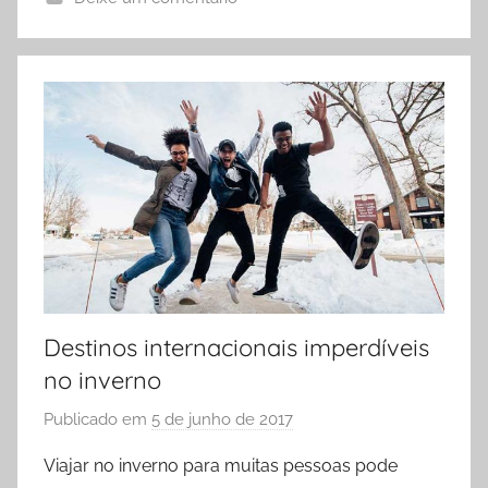
l
e
s
Destinos internacionais imperdíveis
no inverno
Publicado em
5 de junho de 2017
p
o
Viajar no inverno para muitas pessoas pode
r