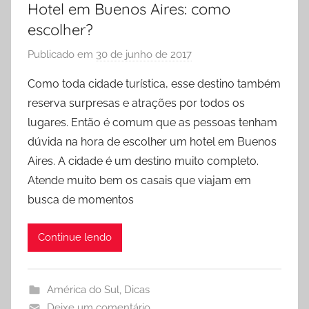
Hotel em Buenos Aires: como
escolher?
Publicado em
30 de junho de 2017
p
o
Como toda cidade turística, esse destino também
r
reserva surpresas e atrações por todos os
P
lugares. Então é comum que as pessoas tenham
r
dúvida na hora de escolher um hotel em Buenos
i
Aires. A cidade é um destino muito completo.
s
Atende muito bem os casais que viajam em
c
y
busca de momentos
l
a
Continue lendo
F
i
d
América do Sul
,
Dicas
e
Deixe um comentário