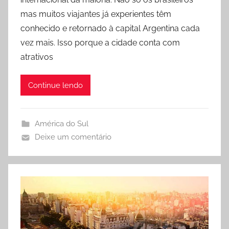
i
mas muitos viajantes já experientes têm
s
conhecido e retornado à capital Argentina cada
c
y
vez mais. Isso porque a cidade conta com
l
atrativos
a
F
Continue lendo
i
d
e
América do Sul
l
Deixe um comentário
e
s