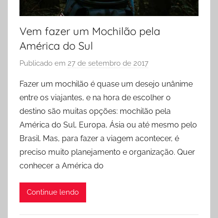
Vem fazer um Mochilão pela
América do Sul
Publicado em
27 de setembro de 2017
p
o
Fazer um mochilão é quase um desejo unânime
r
entre os viajantes, e na hora de escolher o
L
destino são muitas opções: mochilão pela
a
América do Sul, Europa, Ásia ou até mesmo pelo
r
Brasil. Mas, para fazer a viagem acontecer, é
y
preciso muito planejamento e organização. Quer
s
s
conhecer a América do
a
X
Continue lendo
a
v