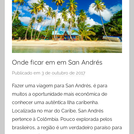
Onde ficar em em San Andrés
Publicado em
3 de outubro de 2017
p
o
Fazer uma viagem para San Andrés, é para
r
muitos a oportunidade mais econômica de
P
conhecer uma autêntica Ilha caribenha.
r
Localizada no mar do Caribe, San Andrés
i
pertence à Colômbia. Pouco explorada pelos
s
brasileiros, a região é um verdadeiro paraíso para
c