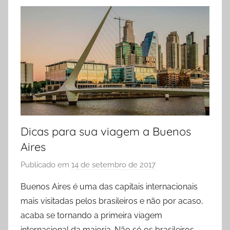
Dicas para sua viagem a Buenos
Aires
Publicado em
14 de setembro de 2017
p
o
Buenos Aires é uma das capitais internacionais
r
mais visitadas pelos brasileiros e não por acaso,
P
acaba se tornando a primeira viagem
r
internacional da maioria. Não só os brasileiros