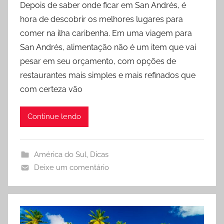
Depois de saber onde ficar em San Andrés, é
r
hora de descobrir os melhores lugares para
L
comer na ilha caribenha. Em uma viagem para
a
San Andrés, alimentação não é um item que vai
r
pesar em seu orçamento, com opções de
y
restaurantes mais simples e mais refinados que
s
s
com certeza vão
a
X
Continue lendo
a
v
i
América do Sul
,
Dicas
e
Deixe um comentário
r