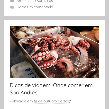
v
América do Sul
,
Dicas
i
Deixe um comentário
e
r
Dicas de viagem: Onde comer em
San Andrés
Publicado em
15 de outubro de 2017
p
o