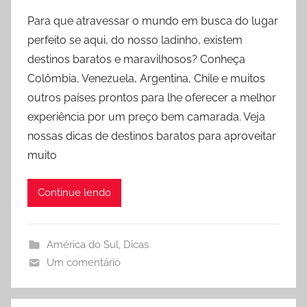
o
Para que atravessar o mundo em busca do lugar
r
perfeito se aqui, do nosso ladinho, existem
R
destinos baratos e maravilhosos? Conheça
o
Colômbia, Venezuela, Argentina, Chile e muitos
d
outros países prontos para lhe oferecer a melhor
r
experiência por um preço bem camarada. Veja
i
g
nossas dicas de destinos baratos para aproveitar
o
muito
Continue lendo
América do Sul
,
Dicas
Um comentário