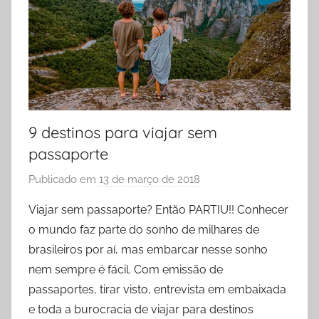
9 destinos para viajar sem
passaporte
Publicado em
13 de março de 2018
p
o
Viajar sem passaporte? Então PARTIU!! Conhecer
r
o mundo faz parte do sonho de milhares de
R
brasileiros por aí, mas embarcar nesse sonho
o
nem sempre é fácil. Com emissão de
d
passaportes, tirar visto, entrevista em embaixada
r
e toda a burocracia de viajar para destinos
i