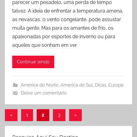
parecer um pesadelo, uma perda de tempo
P
talvez. A ideia de enfrentar a temperatura amena,
r
as nevascas, o vento congelante, pode assustar
i
muita gente. Mas para os amantes de frio, os
s
apaixonadas por esportes de inverno ou para
c
y
aqueles que sonham em ver
l
a
Continue lendo
F
i
d
América do Norte
,
América do Sul
,
Dicas
,
Europa
e
Deixe um comentário
l
e
Navegação
Post
Post
«
1
2
3
»
s
anterior
seguinte
por
posts