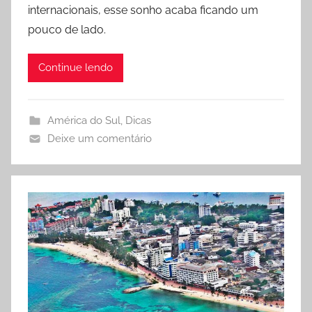
g
internacionais, esse sonho acaba ficando um
o
pouco de lado.
Continue lendo
América do Sul
,
Dicas
Deixe um comentário