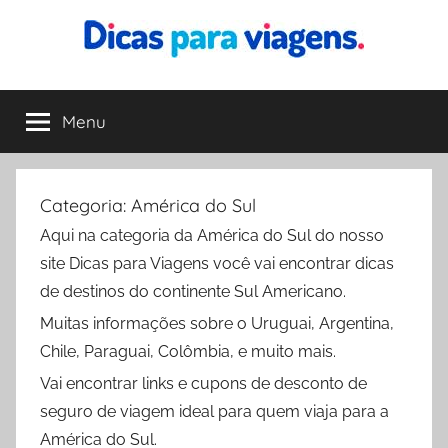
Pular
para
o
Dicas
Encontre
conteúdo
a
Menu
para
melhor
dica
para
Viagens
sua
Categoria:
América do Sul
viagem
Aqui na categoria da América do Sul do nosso
site Dicas para Viagens você vai encontrar dicas
de destinos do continente Sul Americano.
Muitas informações sobre o Uruguai, Argentina,
Chile, Paraguai, Colômbia, e muito mais.
Vai encontrar links e cupons de desconto de
seguro de viagem ideal para quem viaja para a
América do Sul.