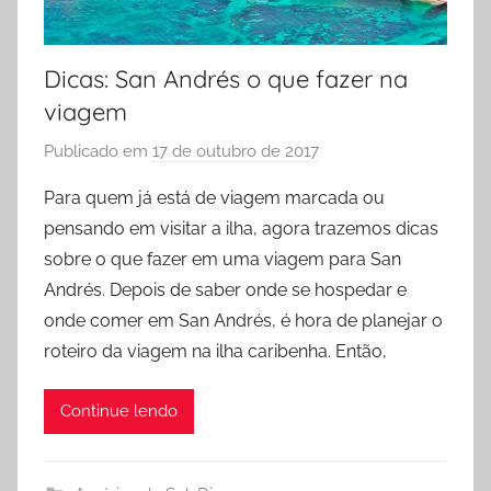
Dicas: San Andrés o que fazer na
viagem
Publicado em
17 de outubro de 2017
p
o
Para quem já está de viagem marcada ou
r
pensando em visitar a ilha, agora trazemos dicas
L
sobre o que fazer em uma viagem para San
a
Andrés. Depois de saber onde se hospedar e
r
onde comer em San Andrés, é hora de planejar o
y
roteiro da viagem na ilha caribenha. Então,
s
s
a
Continue lendo
X
a