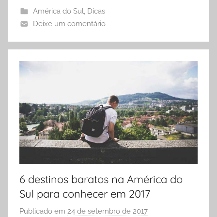
i
América do Sul
,
Dicas
e
Deixe um comentário
r
6 destinos baratos na América do
Sul para conhecer em 2017
Publicado em
24 de setembro de 2017
p